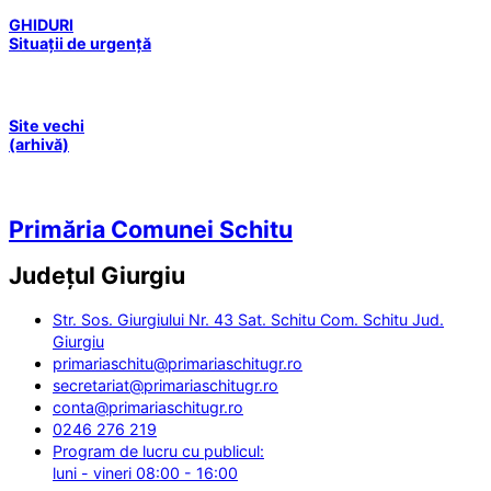
GHIDURI
Situații de urgență
Site vechi
(arhivă)
Primăria Comunei Schitu
Județul
Giurgiu
Str. Sos. Giurgiului Nr. 43 Sat. Schitu Com. Schitu Jud.
Giurgiu
primariaschitu@primariaschitugr.ro
secretariat@primariaschitugr.ro
conta@primariaschitugr.ro
0246 276 219
Program de lucru cu publicul:
luni - vineri 08:00 - 16:00