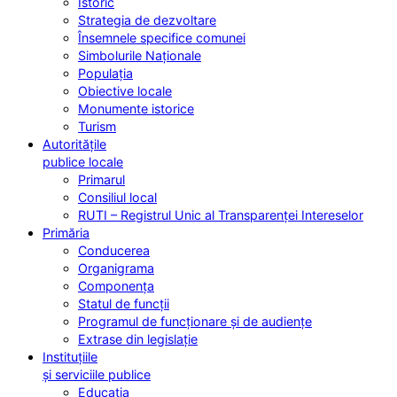
Istoric
Strategia de dezvoltare
Însemnele specifice comunei
Simbolurile Naționale
Populația
Obiective locale
Monumente istorice
Turism
Autoritățile
publice locale
Primarul
Consiliul local
RUTI – Registrul Unic al Transparenței Intereselor
Primăria
Conducerea
Organigrama
Componența
Statul de funcții
Programul de funcționare și de audiențe
Extrase din legislație
Instituțiile
și serviciile publice
Educația