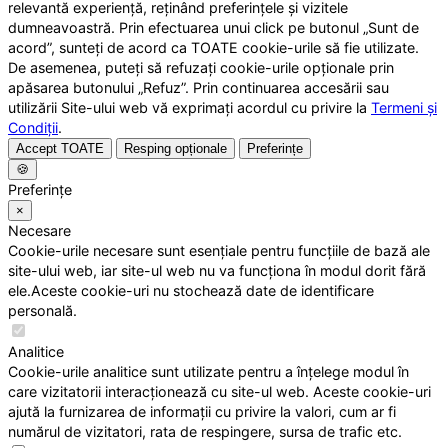
relevantă experiență, reținând preferințele și vizitele
dumneavoastră. Prin efectuarea unui click pe butonul „Sunt de
acord”, sunteți de acord ca TOATE cookie-urile să fie utilizate.
De asemenea, puteți să refuzați cookie-urile opționale prin
apăsarea butonului „Refuz”. Prin continuarea accesării sau
utilizării Site-ului web vă exprimați acordul cu privire la
Termeni și
Condiții
.
Accept TOATE
Resping opționale
Preferințe
🍪
Preferințe
×
Necesare
Cookie-urile necesare sunt esențiale pentru funcțiile de bază ale
site-ului web, iar site-ul web nu va funcționa în modul dorit fără
ele.Aceste cookie-uri nu stochează date de identificare
personală.
Analitice
Cookie-urile analitice sunt utilizate pentru a înțelege modul în
care vizitatorii interacționează cu site-ul web. Aceste cookie-uri
ajută la furnizarea de informații cu privire la valori, cum ar fi
numărul de vizitatori, rata de respingere, sursa de trafic etc.