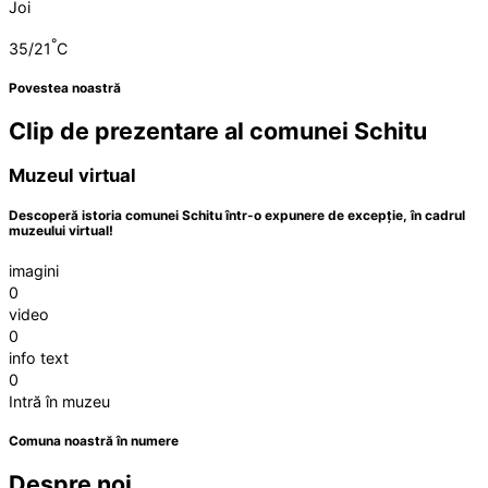
Joi
°
35/21
C
Povestea noastră
Clip de prezentare al comunei Schitu
Muzeul virtual
Descoperă istoria comunei Schitu într-o expunere de excepție, în cadrul
muzeului virtual!
imagini
0
video
0
info text
0
Intră în muzeu
Comuna noastră în numere
Despre noi