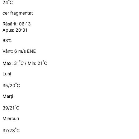
°
24
C
cer fragmentat
Răsărit: 06:13
Apus: 20:31
63%
Vânt: 6 m/s ENE
°
°
Max: 31
C / Min: 21
C
Luni
°
35/20
C
Marți
°
39/21
C
Miercuri
°
37/23
C