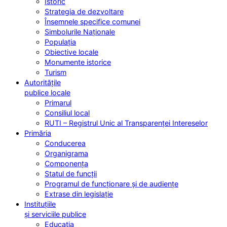
Istoric
Strategia de dezvoltare
Însemnele specifice comunei
Simbolurile Naționale
Populația
Obiective locale
Monumente istorice
Turism
Autoritățile
publice locale
Primarul
Consiliul local
RUTI – Registrul Unic al Transparenței Intereselor
Primăria
Conducerea
Organigrama
Componența
Statul de funcții
Programul de funcționare și de audiențe
Extrase din legislație
Instituțiile
și serviciile publice
Educația