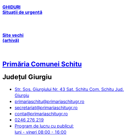
GHIDURI
Situații de urgență
Site vechi
(arhivă)
Primăria Comunei Schitu
Județul
Giurgiu
Str. Sos. Giurgiului Nr. 43 Sat. Schitu Com. Schitu Jud.
Giurgiu
primariaschitu@primariaschitugr.ro
secretariat@primariaschitugr.ro
conta@primariaschitugr.ro
0246 276 219
Program de lucru cu publicul:
luni - vineri 08:00 - 16:00