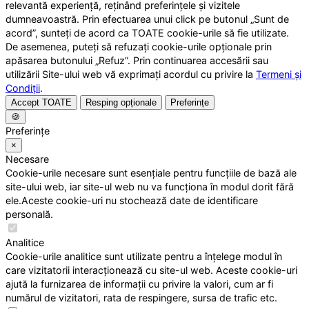
relevantă experiență, reținând preferințele și vizitele
dumneavoastră. Prin efectuarea unui click pe butonul „Sunt de
acord”, sunteți de acord ca TOATE cookie-urile să fie utilizate.
De asemenea, puteți să refuzați cookie-urile opționale prin
apăsarea butonului „Refuz”. Prin continuarea accesării sau
utilizării Site-ului web vă exprimați acordul cu privire la
Termeni și
Condiții
.
Accept TOATE
Resping opționale
Preferințe
🍪
Preferințe
×
Necesare
Cookie-urile necesare sunt esențiale pentru funcțiile de bază ale
site-ului web, iar site-ul web nu va funcționa în modul dorit fără
ele.Aceste cookie-uri nu stochează date de identificare
personală.
Analitice
Cookie-urile analitice sunt utilizate pentru a înțelege modul în
care vizitatorii interacționează cu site-ul web. Aceste cookie-uri
ajută la furnizarea de informații cu privire la valori, cum ar fi
numărul de vizitatori, rata de respingere, sursa de trafic etc.