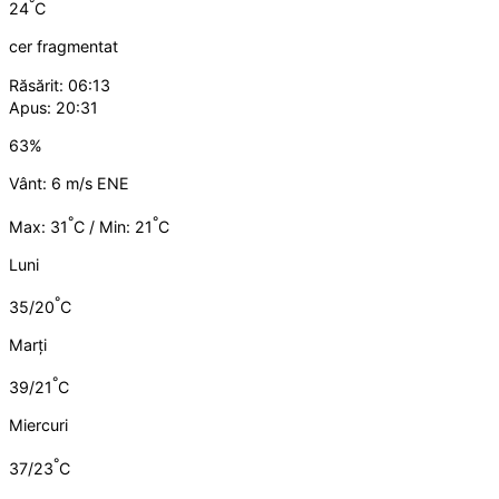
°
24
C
cer fragmentat
Răsărit: 06:13
Apus: 20:31
63%
Vânt: 6 m/s ENE
°
°
Max: 31
C / Min: 21
C
Luni
°
35/20
C
Marți
°
39/21
C
Miercuri
°
37/23
C