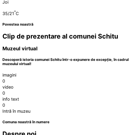
Joi
°
35/21
C
Povestea noastră
Clip de prezentare al comunei Schitu
Muzeul virtual
Descoperă istoria comunei Schitu într-o expunere de excepție, în cadrul
muzeului virtual!
imagini
0
video
0
info text
0
Intră în muzeu
Comuna noastră în numere
Despre noi