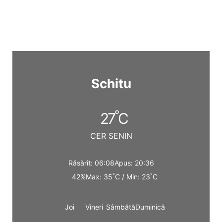
Schitu
°
27
C
CER SENIN
Răsărit: 06:08
Apus: 20:36
°
°
42%
Max: 35
C / Min: 23
C
Joi
Vineri
Sâmbătă
Duminică