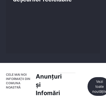
CELE MAI NOI
Anunțuri
INFORMAȚII DIN
Vezi
COMUNA
și
toate
NOASTRĂ
noutățil
Infomări