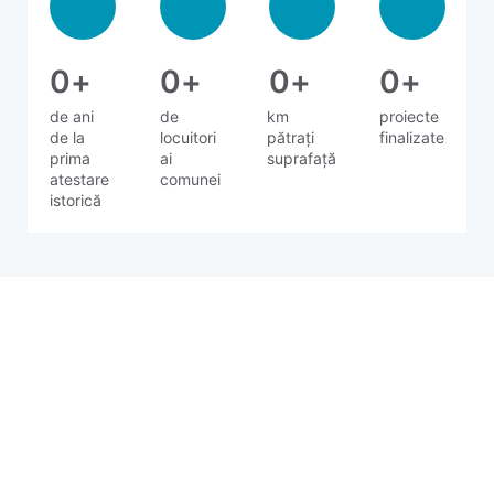
0
+
0
+
0
+
0
+
de ani
de
km
proiecte
de la
locuitori
pătrați
finalizate
prima
ai
suprafață
atestare
comunei
istorică