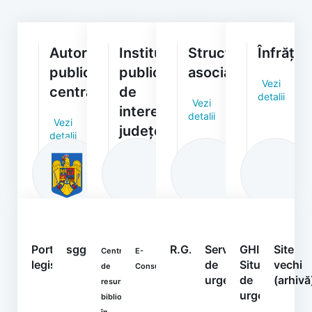
Autorități/Instituții
Instituții
Structuri
Înfrățiri
publice
publice
asociative
Vezi
centrale
de
detalii
Vezi
interes
detalii
Vezi
județean
detalii
Vezi
detalii
Portal
sgg.gov.ro
R.G.P.D.
Serviciul
GHIDURI
Site
Centrul
E-
legislativ
de
Situații
vechi
de
Consultare
urgență
de
(arhivă
resurse
urgență
bibliografice