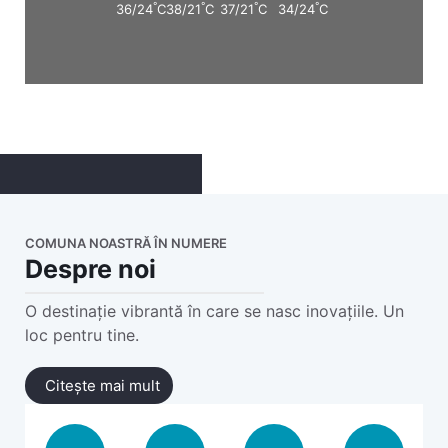
°
°
°
°
36/24
C
38/21
C
37/21
C
34/24
C
COMUNA NOASTRĂ ÎN NUMERE
Despre noi
O destinație vibrantă în care se nasc inovațiile. Un
loc pentru tine.
Citește mai mult