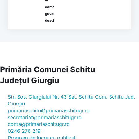
în
domeniul
guvernării
deschise
Primăria Comunei Schitu
Județul
Giurgiu
Str. Sos. Giurgiului Nr. 43 Sat. Schitu Com. Schitu Jud.
Giurgiu
primariaschitu@primariaschitugr.ro
secretariat@primariaschitugr.ro
conta@primariaschitugr.ro
0246 276 219
Program de lucru cu publicul: